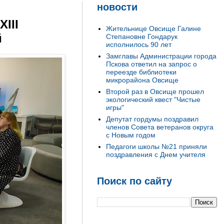
новости
III
Жительнице Овсище Галине
й
Степановне Гондарук
исполнилось 90 лет
Замглавы Администрации города
Пскова ответил на запрос о
переезде библиотеки
микрорайона Овсище
Второй раз в Овсище прошел
экологический квест "Чистые
игры"
Депутат гордумы поздравил
членов Совета ветеранов округа
с Новым годом
Педагоги школы №21 приняли
поздравления с Днем учителя
Поиск по сайту