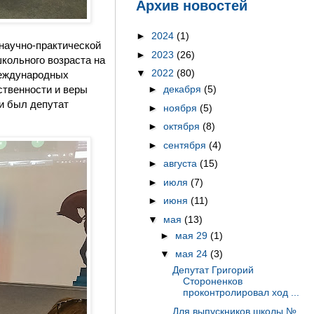
Архив новостей
►
2024
(1)
научно-практической
►
2023
(26)
кольного возраста на
▼
2022
(80)
 Международных
ственности и веры
►
декабря
(5)
и был депутат
►
ноября
(5)
►
октября
(8)
►
сентября
(4)
►
августа
(15)
►
июля
(7)
►
июня
(11)
▼
мая
(13)
►
мая 29
(1)
▼
мая 24
(3)
Депутат Григорий
Стороненков
проконтролировал ход ...
Для выпускников школы №