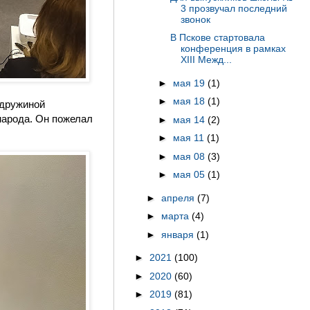
3 прозвучал последний
звонок
В Пскове стартовала
конференция в рамках
XIII Межд...
►
мая 19
(1)
►
мая 18
(1)
 дружиной
народа. Он пожелал
►
мая 14
(2)
►
мая 11
(1)
►
мая 08
(3)
►
мая 05
(1)
►
апреля
(7)
►
марта
(4)
►
января
(1)
►
2021
(100)
►
2020
(60)
►
2019
(81)