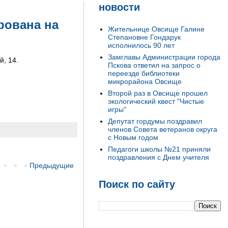
новости
рована на
Жительнице Овсище Галине
Степановне Гондарук
исполнилось 90 лет
Замглавы Администрации города
й, 14.
Пскова ответил на запрос о
переезде библиотеки
микрорайона Овсище
Второй раз в Овсище прошел
экологический квест "Чистые
игры"
Депутат гордумы поздравил
членов Совета ветеранов округа
с Новым годом
Педагоги школы №21 приняли
поздравления с Днем учителя
Предыдущие
Поиск по сайту