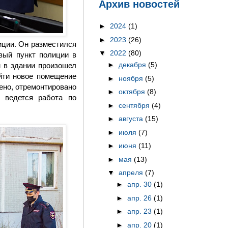
Архив новостей
►
2024
(1)
►
2023
(26)
иции. Он разместился
▼
2022
(80)
вый пункт полиции в
►
декабря
(5)
м в здании произошел
айти новое помещение
►
ноября
(5)
ено, отремонтировано
►
октября
(8)
 ведется работа по
►
сентября
(4)
►
августа
(15)
►
июля
(7)
►
июня
(11)
►
мая
(13)
▼
апреля
(7)
►
апр. 30
(1)
►
апр. 26
(1)
►
апр. 23
(1)
►
апр. 20
(1)